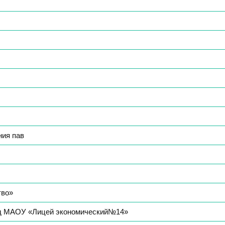
ния пав
тво»
жд МАОУ «Лицей экономический№14»