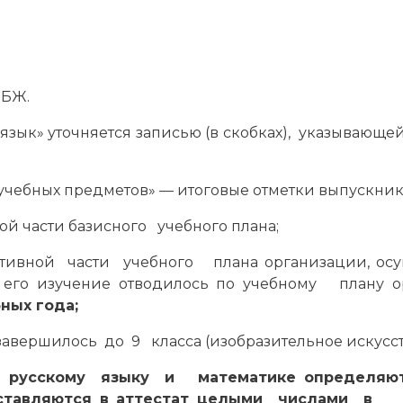
ОБЖ.
язык» уточняется записью (в скобках), указыва
 учебных предметов» — итоговые отметки выпускник
й части базисного учебного плана;
вной части учебного плана организации, осу
а его изучение отводилось по учебному плану о
ных года;
авершилось до 9 класса (изобразительное искусств
сскому языку и математике определяются
ыставляются в аттестат целыми числами в с