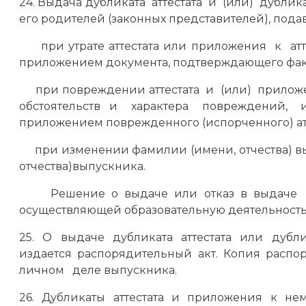
24. Выдача дубликата аттестата и (или) дубли
его родителей (законных представителей), пода
при утрате аттестата или приложения к атте
приложением документа, подтверждающего факт у
при повреждении аттестата и (или) прило
обстоятельств и характера повреждений, и
приложением поврежденного (испорченного) атт
при изменении фамилии (имени, отчества) 
отчества)выпускника.
Решение о выдаче или отказ в выдаче д
осуществляющей образовательную деятельность
25. О выдаче дубликата аттестата или дубл
издается распорядительный акт. Копия распо
личном деле выпускника.
26. Дубликаты аттестата и приложения к н