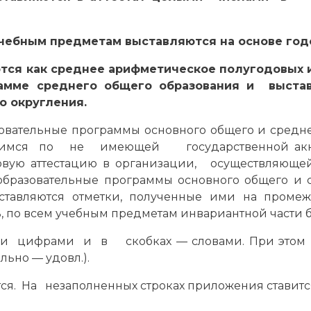
учебным предметам выставляются на основе годо
ются как среднее арифметическое полугодовых
рамме среднего общего образования и выс
 округления.
овательные программы основного общего и сред
чавшимся по не имеющей государственной а
вую аттестацию в организации, осуществляющей
разовательные программы основного общего и 
ыставляются отметки, полученные ими на промеж
 по всем учебным предметам инвариантной части б
ими цифрами и в скобках — словами. При этом 
ьно — удовл.).
тся. На незаполненных строках приложения ставится