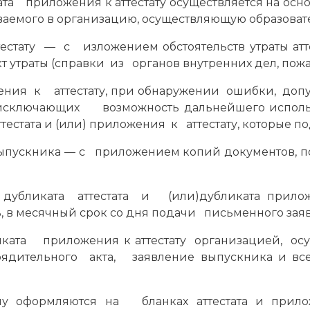
ката приложения к аттестату осуществляется на о
ваемого в организацию, осуществляющую образовате
стату — с изложением обстоятельств утраты ат
траты (справки из органов внутренних дел, пожарн
жения к аттестату, при обнаружении ошибки, 
сключающих возможность дальнейшего использ
естата и (или) приложения к аттестату, которые п
выпускника — с приложением копий документов,
убликата аттестата и (или)дубликата прило
, в месячный срок со дня подачи письменного зая
иката приложения к аттестату организацией, ос
рядительного акта, заявление выпускника и вс
ему оформляются на бланках аттестата и при