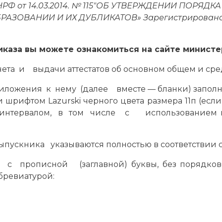
 НРФ от 14.03.2014. № 115″ОБ УТВЕРЖДЕНИИ ПОРЯ
ВАНИИ И ИХ ДУБЛИКАТОВ» Зарегистрировано в М
каза вы можете ознакомиться на сайте министер
ета и выдачи аттестатов об основном общем и сре
и приложения к нему (далее вместе — бланки) за
шрифтом Lazurski черного цвета размера 11п (если
интервалом, в том числе с использованием ко
пускника указываются полностью в соответствии с
ся с прописной (заглавной) буквы, без поряд
ревиатурой: