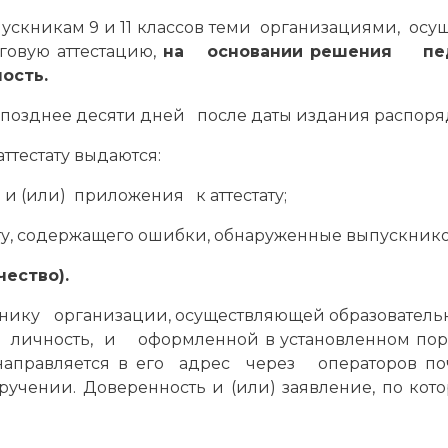
ыпускникам 9 и 11 классов теми организациями, о
говую аттестацию,
на основании решения п
ость.
 позднее десяти дней после даты издания распоря
аттестату выдаются:
и (или) приложения к аттестату;
ату, содержащего ошибки, обнаруженные выпускнико
ество).
пускнику организации, осуществляющей образовател
 личность, и оформленной в установленном пор
 направляется в его адрес через операторов п
ении. Доверенность и (или) заявление, по кото